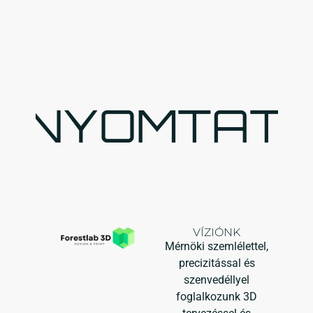
NYOMTATÁS 
VÍZIÓNK
Mérnöki szemlélettel,
precizitással és
szenvedéllyel
foglalkozunk 3D