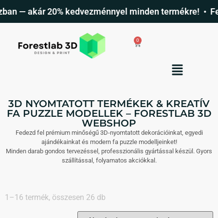
ár 20% kedvezménnyel minden termékre! • Fedezd fel a 3
0
3D NYOMTATOTT TERMÉKEK & KREATÍV
FA PUZZLE MODELLEK – FORESTLAB 3D
WEBSHOP
Fedezd fel prémium minőségű 3D-nyomtatott dekorációinkat, egyedi
ajándékainkat és modern fa puzzle modelljeinket!
Minden darab gondos tervezéssel, professzionális gyártással készül. Gyors
szállítással, folyamatos akciókkal.
1–16 termék, összesen 26 db