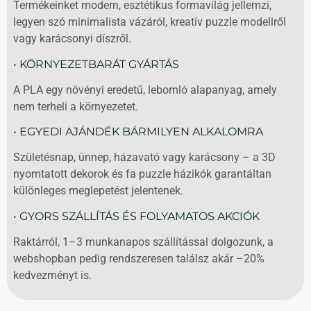
Termékeinket modern, esztétikus formavilág jellemzi,
legyen szó minimalista vázáról, kreatív puzzle modellről
vagy karácsonyi díszről.
• KÖRNYEZETBARÁT GYÁRTÁS
A PLA egy növényi eredetű, lebomló alapanyag, amely
nem terheli a környezetet.
• EGYEDI AJÁNDÉK BÁRMILYEN ALKALOMRA
Születésnap, ünnep, házavató vagy karácsony – a 3D
nyomtatott dekorok és fa puzzle házikók garantáltan
különleges meglepetést jelentenek.
• GYORS SZÁLLÍTÁS ÉS FOLYAMATOS AKCIÓK
Raktárról, 1–3 munkanapos szállítással dolgozunk, a
webshopban pedig rendszeresen találsz akár –20%
kedvezményt is.