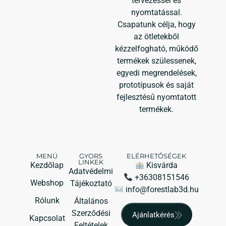
tervezéssel és
nyomtatással.
Csapatunk célja, hogy
az ötletekből
kézzelfogható, működő
termékek szülessenek,
egyedi megrendelések,
prototípusok és saját
fejlesztésű nyomtatott
termékek.
MENÜ
GYORS
ELÉRHETŐSÉGEK
LINKEK
Kezdőlap
Kisvárda
Adatvédelmi
+36308151546
Webshop
Tájékoztató
info@forestlab3d.hu
Rólunk
Általános
Szerződési
Ajánlatkérés
Kapcsolat
Feltételek