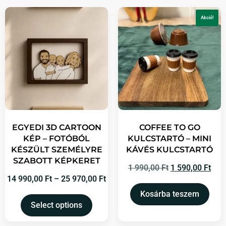
Akció!
EGYEDI 3D CARTOON
COFFEE TO GO
KÉP – FOTÓBÓL
KULCSTARTÓ – MINI
KÉSZÜLT SZEMÉLYRE
KÁVÉS KULCSTARTÓ
SZABOTT KÉPKERET
1 990,00
Ft
1 590,00
Ft
14 990,00
Ft
–
25 970,00
Ft
Kosárba teszem
Select options