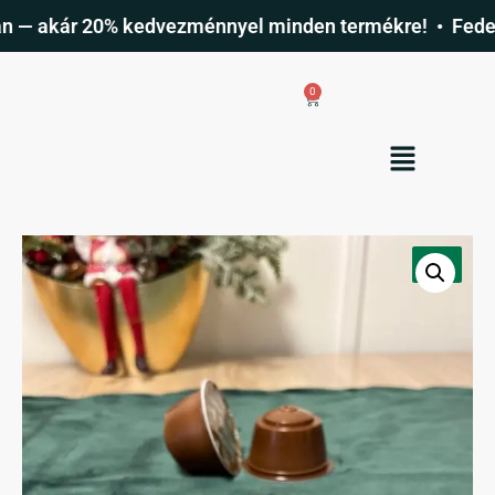
r 20% kedvezménnyel minden termékre! • Fedezd fel a 3D
0
Akció!