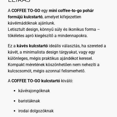
A
COFFEE TO-GO
egy
mini coffee-to-go pohár
formájú kulcstartó
, amelyet kifejezetten
kávéimádóknak ajánlunk.
Letisztult design, könnyű súly és ikonikus forma –
tökéletes apró kiegészítő a mindennapokra.
Ez a
kávés kulcstartó
ideális választás, ha szereted a
kávét, a minimalista design tárgyakat, vagy egy
különleges, mégis praktikus ajándékot keresel.
Kompakt méretének köszönhetően nem nehezíti a
kulcscsomót, mégis azonnal felismerhető.
A
COFFEE TO-GO kulcstartó
kiváló:
kávérajongóknak
baristáknak
irodai dolgozóknak