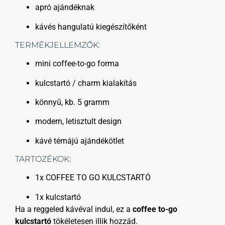
apró ajándéknak
kávés hangulatú kiegészítőként
TERMÉKJELLEMZŐK:
mini coffee-to-go forma
kulcstartó / charm kialakítás
könnyű, kb. 5 gramm
modern, letisztult design
kávé témájú ajándékötlet
TARTOZÉKOK:
1x COFFEE TO GO KULCSTARTÓ
1x kulcstartó
Ha a reggeled kávéval indul, ez a
coffee to-go
kulcstartó
tökéletesen illik hozzád.