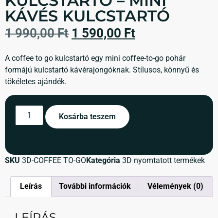
KULCSTARTÓ – MINI
KÁVÉS KULCSTARTÓ
1 990,00
Ft
1 590,00
Ft
A coffee to go kulcstartó egy mini coffee-to-go pohár
formájú kulcstartó kávérajongóknak. Stílusos, könnyű és
tökéletes ajándék.
Kosárba teszem
SKU
3D-COFFEE TO-GO
Kategória
3D nyomtatott termékek
Leírás
További információk
Vélemények (0)
LEÍRÁS