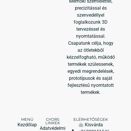
Mérnöki szemlélettel,
precizitással és
szenvedéllyel
foglalkozunk 3D
tervezéssel és
nyomtatással.
Csapatunk célja, hogy
az ötletekből
kézzelfogható, működő
termékek szülessenek,
egyedi megrendelések,
prototípusok és saját
fejlesztésű nyomtatott
termékek.
MENÜ
GYORS
ELÉRHETŐSÉGEK
LINKEK
Kezdőlap
Kisvárda
Adatvédelmi