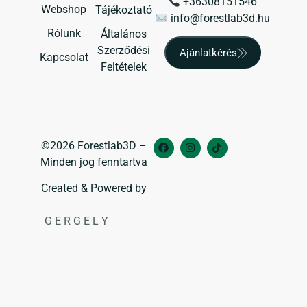
+36308151546
Webshop
Tájékoztató
info@forestlab3d.hu
Rólunk
Általános
Szerződési
Ajánlatkérés
Kapcsolat
Feltételek
©2026 Forestlab3D –
Minden jog fenntartva
Created & Powered by
G E R G E L Y