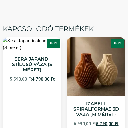
KAPCSOLÓDÓ TERMÉKEK
Akció!
Akció!
SERA JAPANDI
STÍLUSÚ VÁZA (S
MÉRET)
5 590,00
Ft
4 790,00
Ft
IZABELL
SPIRÁLFORMÁS 3D
VÁZA (M MÉRET)
6 990,00
Ft
5 790,00
Ft